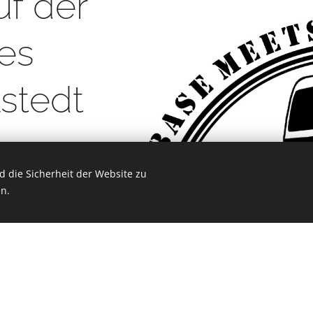
f der
es
lstedt
 die Sicherheit der Website zu
n.
dresse
Hi
e und